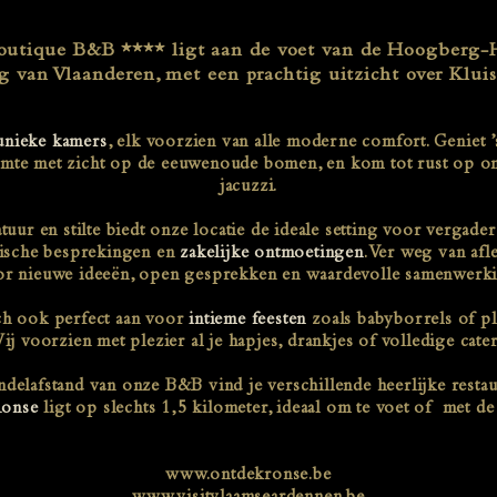
utique B&B **** ligt aan de voet van de Hoogberg
g van Vlaanderen, met een prachtig uitzicht over Klu
 unieke kamers
, elk voorzien van alle moderne comfort. Geniet 
ruimte met zicht op de eeuwenoude bomen, en kom tot rust op o
jacuzzi.
ur en stilte biedt onze locatie de ideale setting voor vergade
egische besprekingen en
zakelijke ontmoetingen
. Ver weg van afl
or nieuwe ideeën, open gesprekken en waardevolle samenwerki
ch ook perfect aan voor
intieme feesten
zoals babyborrels of p
Wij voorzien met plezier al je hapjes, drankjes of volledige cater
elafstand van onze B&B vind je verschillende heerlijke restau
onse
ligt op slechts 1,5 kilometer, ideaal om te voet of met de
www.ontdekronse.be
www.visitvlaamseardennen.be