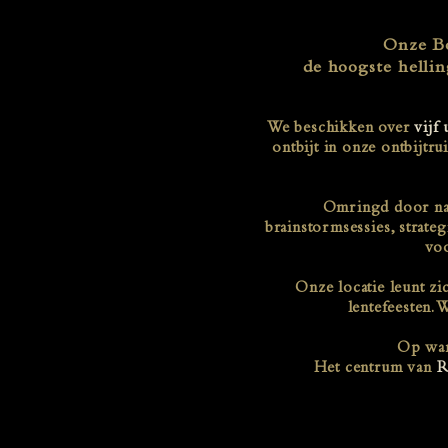
Onze Bo
de hoogste hellin
We beschikken over
vijf
ontbijt in onze ontbijt
Omringd door natu
brainstormsessies, strat
vo
Onze locatie leunt zi
lentefeesten. 
Op wand
Het centrum van
R