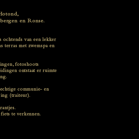
-Hotond,
isbergen en Ronse.
’s ochtends van een lekker
ns terras met zwemspa en
ringen, fotoshoots
eidingen ontstaat er ruimte
ng.
lechtige communie- en
ing (traiteur).
rantjes.
 fiets te verkennen.